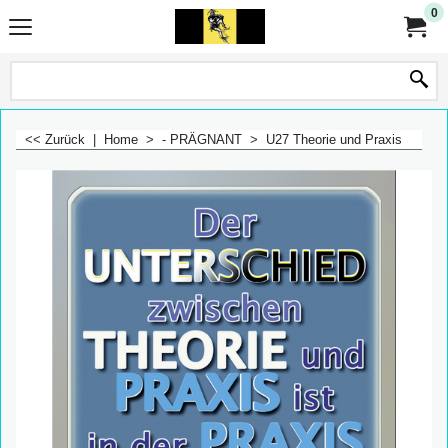
0
<< Zurück
|
Home
>
- PRÄGNANT
>
U27 Theorie und Praxis