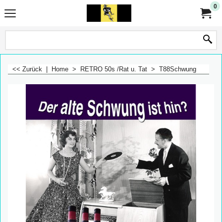
0
<< Zurück
|
Home
>
RETRO 50s /Rat u. Tat
>
T88Schwung