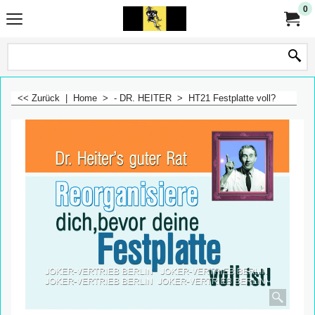
0
<< Zurück
|
Home
>
- DR. HEITER
>
HT21 Festplatte voll?