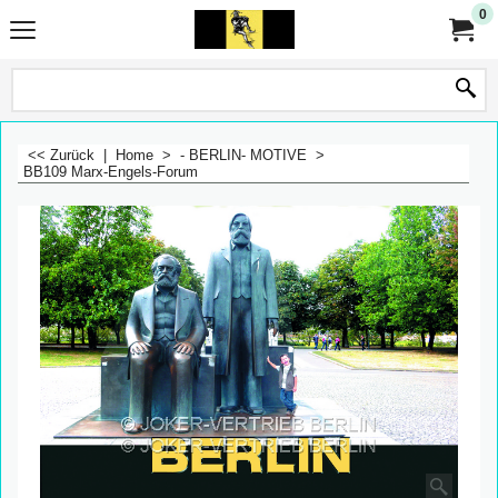
0
<< Zurück
|
Home
>
- BERLIN- MOTIVE
>
BB109 Marx-Engels-Forum