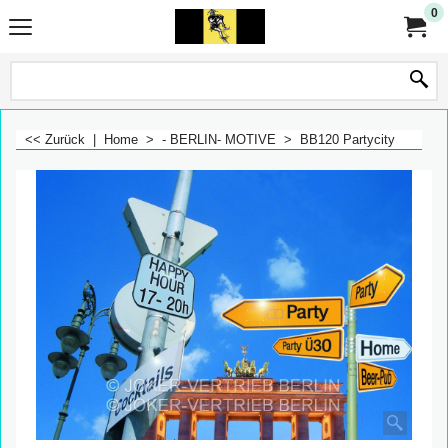
0
<< Zurück
|
Home
>
- BERLIN- MOTIVE
>
BB120 Partycity