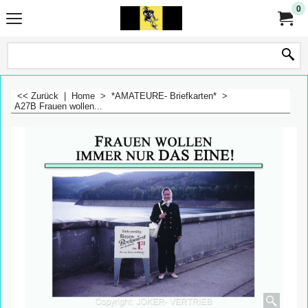
0
<< Zurück
|
Home
>
*AMATEURE- Briefkarten*
>
A27B Frauen wollen...