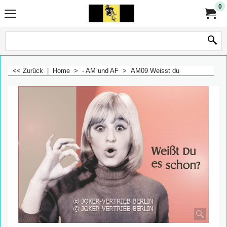
0
<< Zurück
|
Home
>
- AM und AF
>
AM09 Weisst du