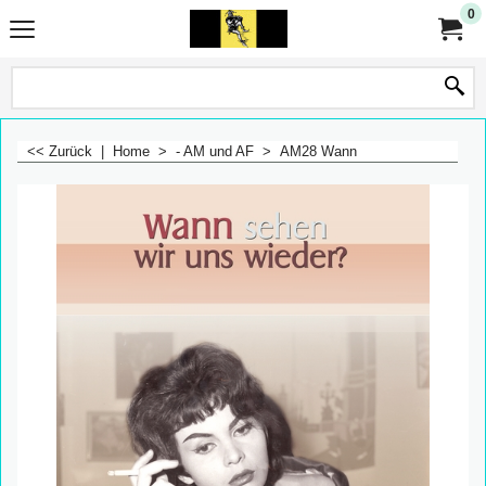
0
<< Zurück
|
Home
>
- AM und AF
>
AM28 Wann