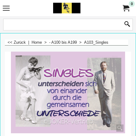
0
<< Zurück
|
Home
>
- A100 bis A199
>
A103_Singles