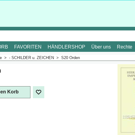
ORB
FAVORITEN
HÄNDLERSHOP
Über uns
Rechte
me
>
- SCHILDER u. ZEICHEN
>
S20 Orden
n
. Mehrwertsteuer
den Korb