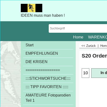
IDEEN muss man haben !
Home
WARENK
Start
<< Zurück
|
Ho
EMPFEHLUNGEN
S20 Orde
€
1.00
DIE KRISEN
exkl
================
::::STICHWORTSUCHE::::
In 
:::: TIPP FAVORITEN ::::::
AMATEURE Fotoparodien
Teil 1