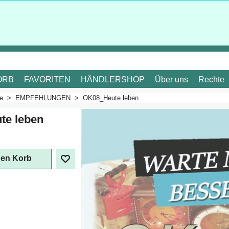
ORB
FAVORITEN
HÄNDLERSHOP
Über uns
Rechte
me
>
EMPFEHLUNGEN
>
OK08_Heute leben
te leben
den Korb