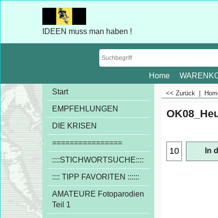
IDEEN muss man haben !
Home
WARENK
Start
<< Zurück
|
Ho
EMPFEHLUNGEN
OK08_Heu
DIE KRISEN
================
In 
::::STICHWORTSUCHE::::
:::: TIPP FAVORITEN ::::::
AMATEURE Fotoparodien
Teil 1