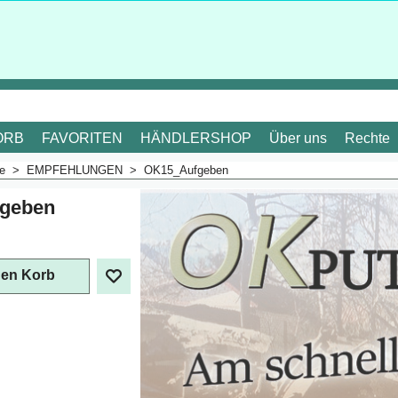
ORB
FAVORITEN
HÄNDLERSHOP
Über uns
Rechte
me
>
EMPFEHLUNGEN
>
OK15_Aufgeben
geben
den Korb