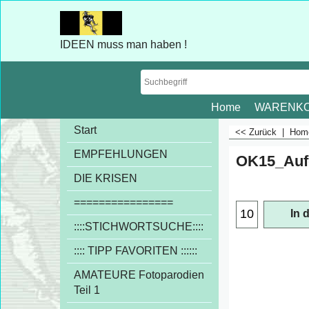
IDEEN muss man haben !
Home
WARENK
Start
<< Zurück
|
Ho
EMPFEHLUNGEN
OK15_Auf
DIE KRISEN
================
In 
::::STICHWORTSUCHE::::
:::: TIPP FAVORITEN ::::::
AMATEURE Fotoparodien
Teil 1