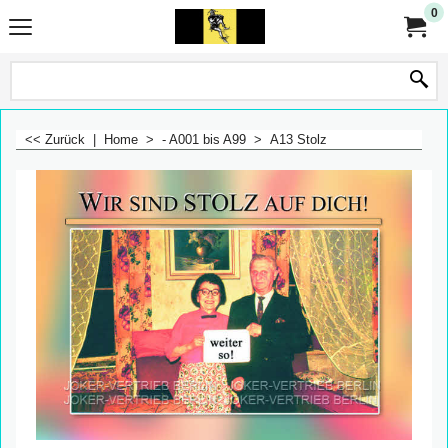
0
<< Zurück
|
Home
>
- A001 bis A99
>
A13 Stolz