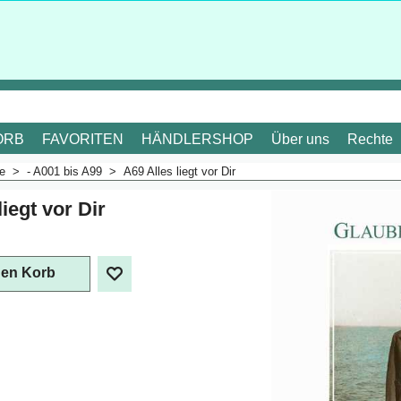
ORB
FAVORITEN
HÄNDLERSHOP
Über uns
Rechte
me
>
- A001 bis A99
>
A69 Alles liegt vor Dir
liegt vor Dir
. Mehrwertsteuer
den Korb