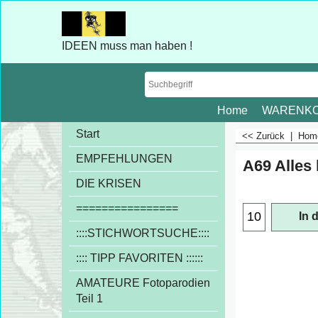
IDEEN muss man haben !
Home
WARENK
Start
<< Zurück
|
Ho
EMPFEHLUNGEN
A69 Alles 
€
1.00
DIE KRISEN
exkl
================
::::STICHWORTSUCHE::::
In 
:::: TIPP FAVORITEN ::::::
AMATEURE Fotoparodien
Teil 1