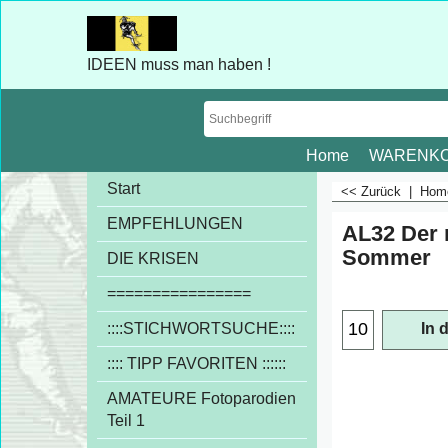
IDEEN muss man haben !
Home
WARENK
Start
<< Zurück
|
Ho
EMPFEHLUNGEN
AL32 Der 
Sommer
DIE KRISEN
€
1.00
================
exkl
::::STICHWORTSUCHE::::
In 
:::: TIPP FAVORITEN ::::::
AMATEURE Fotoparodien
Teil 1