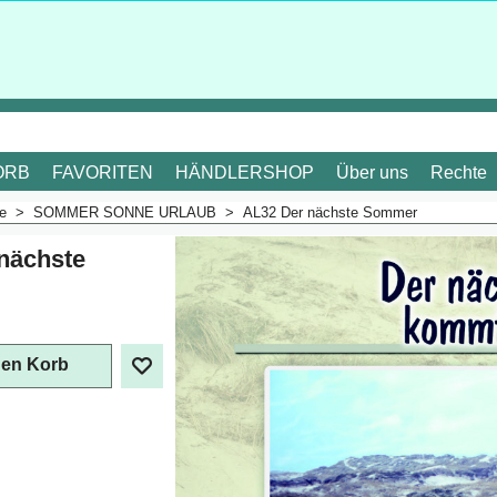
ORB
FAVORITEN
HÄNDLERSHOP
Über uns
Rechte
me
>
SOMMER SONNE URLAUB
>
AL32 Der nächste Sommer
nächste
. Mehrwertsteuer
den Korb