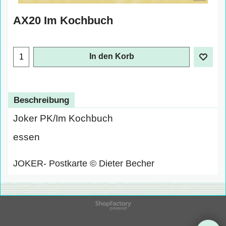
AX20 Im Kochbuch
€
1.00
exkl. Mehrwertsteuer
In den Korb
Beschreibung
Joker PK/Im Kochbuch
essen
JOKER- Postkarte © Dieter Becher
WebShop erstellt mit
ShopFactory Shop
Software.